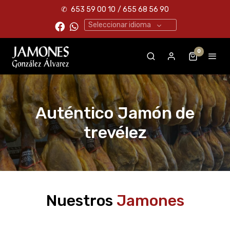
✆
653 59 00 10
/ 655 68 56 90
Seleccionar idioma
0
Auténtico Jamón de
trevélez
Nuestros
Jamones