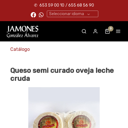
✆
653 59 00 10
/ 655 68 56 90
Seleccionar idioma
0
Catálogo
Queso semi curado oveja leche
cruda