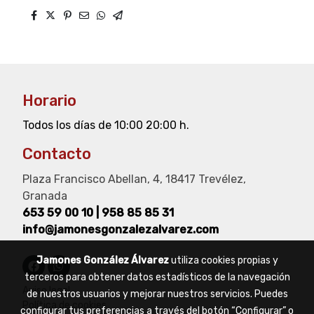
Horario
Todos los días de 10:00 20:00 h.
Contacto
Plaza Francisco Abellan, 4, 18417 Trevélez,
Granada
653 59 00 10
|
958 85 85 31
info@jamonesgonzalezalvarez.com
Jamones González Álvarez
utiliza cookies propias y
terceros para obtener datos estadísticos de la navegación
Aviso legal
de nuestros usuarios y mejorar nuestros servicios. Puedes
Política de cookies
configurar tus preferencias a través del botón “Configurar” o