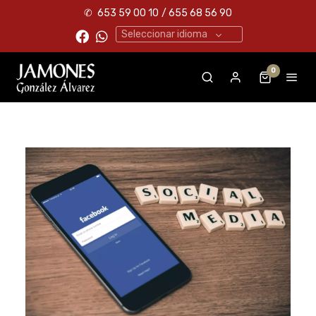
✆
653 59 00 10
/ 655 68 56 90
Seleccionar idioma
0