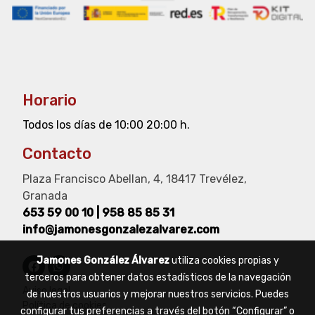
Horario
Todos los días de 10:00 20:00 h.
Contacto
Plaza Francisco Abellan, 4, 18417 Trevélez,
Granada
653 59 00 10
|
958 85 85 31
info@jamonesgonzalezalvarez.com
Jamones González Álvarez
utiliza cookies propias y
terceros para obtener datos estadísticos de la navegación
Aviso legal
de nuestros usuarios y mejorar nuestros servicios. Puedes
Política de cookies
configurar tus preferencias a través del botón “Configurar” o