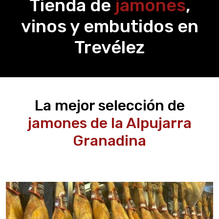
Tienda de
jamones
,
vinos y embutidos en
Trevélez
La mejor selección de
jamones de la Alpujarra
Granadina